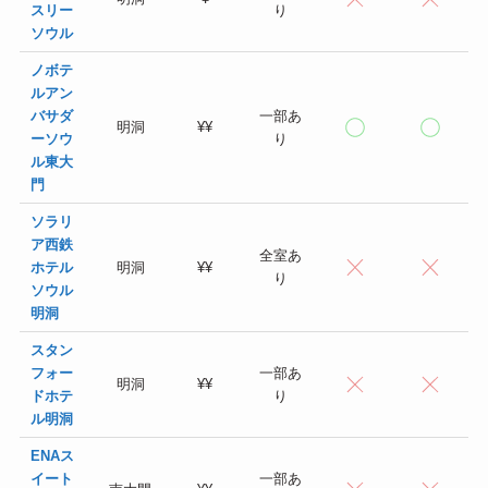
スリー
り
ソウル
ノボテ
ルアン
バサダ
一部あ
明洞
¥¥
ーソウ
り
ル東大
門
ソラリ
ア西鉄
全室あ
ホテル
明洞
¥¥
り
ソウル
明洞
スタン
フォー
一部あ
明洞
¥¥
ドホテ
り
ル明洞
ENAス
イート
一部あ