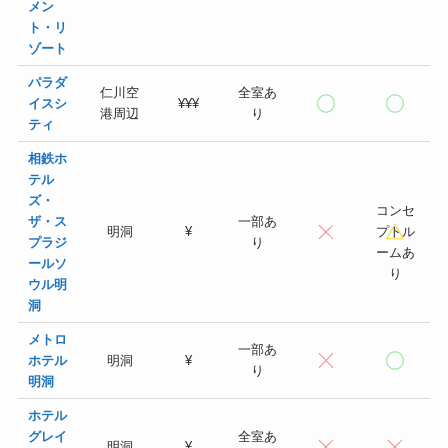
メン
ト・リ
ゾート
パラダ
仁川空
全室あ
イスシ
¥¥¥
港周辺
り
ティ
相鉄ホ
テル
ズ・
コンセ
ザ・ス
一部あ
明洞
¥
プトル
プラジ
り
ームあ
ールソ
り
ウル明
洞
メトロ
一部あ
ホテル
明洞
¥
り
明洞
ホテル
グレイ
全室あ
明洞
¥