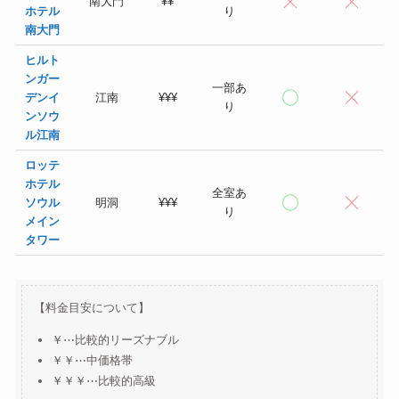
南大門
¥¥
ホテル
り
南大門
ヒルト
ンガー
一部あ
デンイ
江南
¥¥¥
り
ンソウ
ル江南
ロッテ
ホテル
全室あ
ソウル
明洞
¥¥¥
り
メイン
タワー
【料金目安について】
￥⋯比較的リーズナブル
￥￥⋯中価格帯
￥￥￥⋯比較的高級