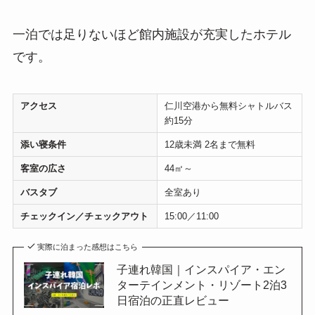
一泊では足りないほど館内施設が充実したホテル
です。
アクセス
仁川空港から無料シャトルバス
約15分
添い寝条件
12歳未満 2名まで無料
客室の広さ
44㎡～
バスタブ
全室あり
チェックイン／チェックアウト
15:00／11:00
実際に泊まった感想はこちら
子連れ韓国｜インスパイア・エン
ターテインメント・リゾート2泊3
日宿泊の正直レビュー