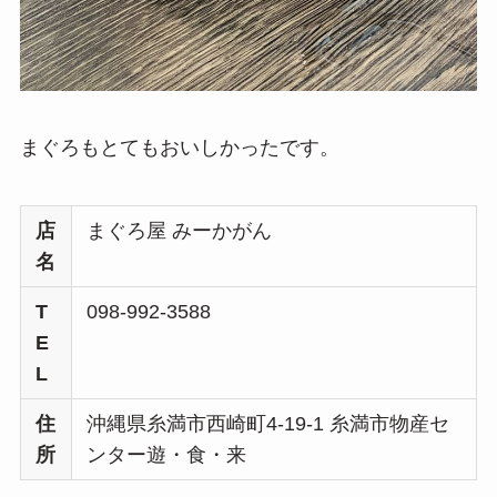
まぐろもとてもおいしかったです。
店
まぐろ屋 みーかがん
名
T
098-992-3588
E
L
住
沖縄県糸満市西崎町4-19-1 糸満市物産セ
所
ンター遊・食・来